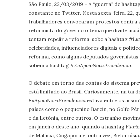
São Paulo, 22/03/2019 – A “guerra” de hasht
constante no Twitter. Nesta sexta-feira, 22, 
trabalhadores convocaram protestos contra a
reformista do governo o tema que divide usuár
tentam repelir a reforma, sobe a hashtag
#Lut
celebridades, influenciadores digitais e políti
reforma, como alguns deputados governistas 
sobem a hashtag
#EuApoioNovaPrevidencia
.
O debate em torno das contas do sistema previ
está limitado ao Brasil. Curiosamente, na tard
EuApoioNovaPrevidencia
estava entre os assun
países como o pequenino Barein, no Golfo Pérsi
e da Letônia, entre outros. O estranho movim
em janeiro deste ano, quando a hashtag
Flavio
de Malásia, Cingapura e, outra vez, Bielorrúsia