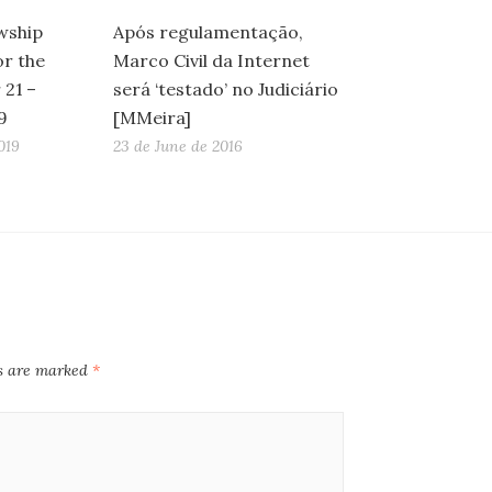
wship
Após regulamentação,
or the
Marco Civil da Internet
 21 –
será ‘testado’ no Judiciário
9
[MMeira]
019
23 de June de 2016
ds are marked
*