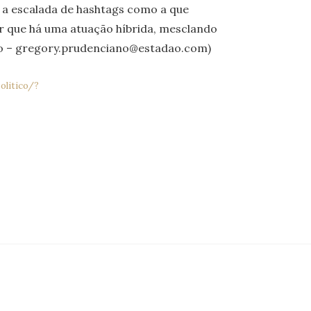
s a escalada de hashtags como a que
er que há uma atuação híbrida, mesclando
o –
gregory.prudenciano@estadao.com
)
olitico/?