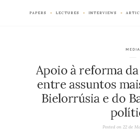
PAPERS
LECTURES
INTERVIEWS
ARTIC
MEDI
Apoio à reforma da
entre assuntos ma
Bielorrúsia e do B
polít
Posted on
22 de Ma