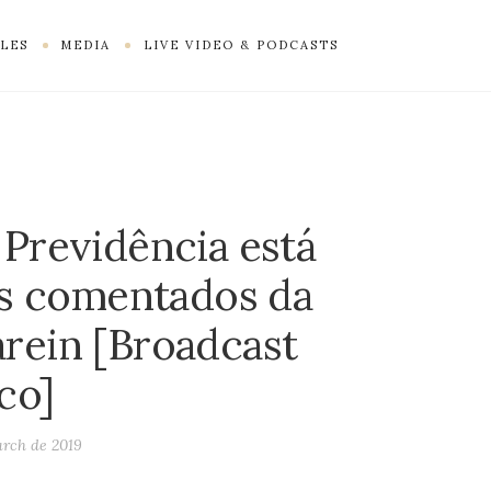
LES
MEDIA
LIVE VIDEO & PODCASTS
A
 Previdência está
is comentados da
arein [Broadcast
ico]
rch de 2019