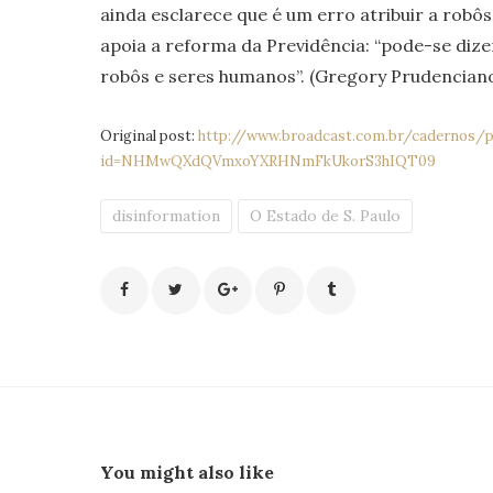
ainda esclarece que é um erro atribuir a robô
apoia a reforma da Previdência: “pode-se diz
robôs e seres humanos”. (Gregory Prudencian
Original post:
http://www.broadcast.com.br/cadernos/p
id=NHMwQXdQVmxoYXRHNmFkUkorS3hIQT09
disinformation
O Estado de S. Paulo
You might also like