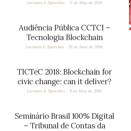
Lectures & Speeches
17 de May de 2019
Audiência Pública CCTCI –
Tecnologia Blockchain
Lectures & Speeches
19 de June de 2018
TICTeC 2018: Blockchain for
civic change: can it deliver?
Lectures & Speeches
9 de May de 2018
Seminário Brasil 100% Digital
– Tribunal de Contas da