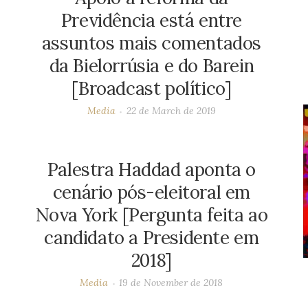
Previdência está entre
assuntos mais comentados
da Bielorrúsia e do Barein
[Broadcast político]
Media
22 de March de 2019
Palestra Haddad aponta o
cenário pós-eleitoral em
Nova York [Pergunta feita ao
candidato a Presidente em
2018]
Media
19 de November de 2018