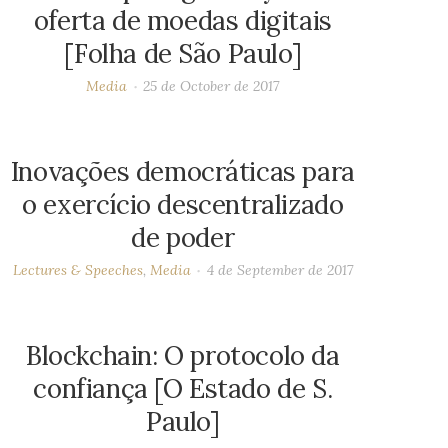
oferta de moedas digitais
[Folha de São Paulo]
Media
25 de October de 2017
Inovações democráticas para
o exercício descentralizado
de poder
Lectures & Speeches
,
Media
4 de September de 2017
Blockchain: O protocolo da
confiança [O Estado de S.
Paulo]