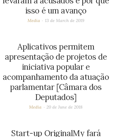
levaram a acusados e por que
isso é um avanço
Media
13 de March de 2019
Aplicativos permitem
apresentação de projetos de
iniciativa popular e
acompanhamento da atuação
parlamentar [Câmara dos
Deputados]
Media
20 de June de 2018
Start-up OriginalMy fará