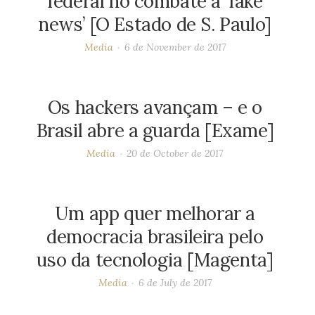
federal no combate a ‘fake
news’ [O Estado de S. Paulo]
Media
6 de November de 2017
Os hackers avançam – e o
Brasil abre a guarda [Exame]
Media
20 de October de 2017
Um app quer melhorar a
democracia brasileira pelo
uso da tecnologia [Magenta]
Media
6 de July de 2017