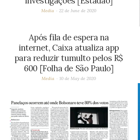
investigações [Estadão]
Media
22 de June de 2020
Após fila de espera na
internet, Caixa atualiza app
para reduzir tumulto pelos R$
600 [Folha de São Paulo]
Media
10 de May de 2020