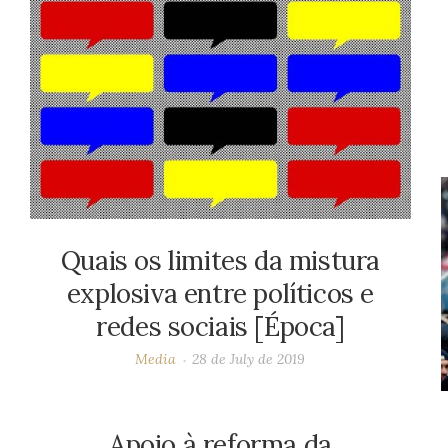
Quais os limites da mistura
explosiva entre políticos e
redes sociais [Época]
Media
28 de July de 2019
Apoio à reforma da