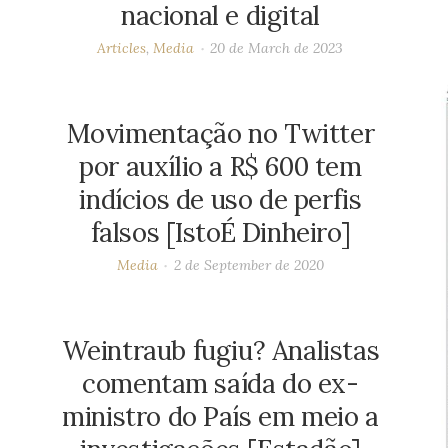
nacional e digital
Articles
,
Media
20 de March de 2023
Movimentação no Twitter
por auxílio a R$ 600 tem
indícios de uso de perfis
falsos [IstoÉ Dinheiro]
Media
2 de September de 2020
Weintraub fugiu? Analistas
comentam saída do ex-
ministro do País em meio a