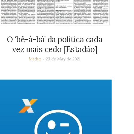
O ‘bê-á-bá’ da política cada
vez mais cedo [Estadão]
Media
23 de May de 2021