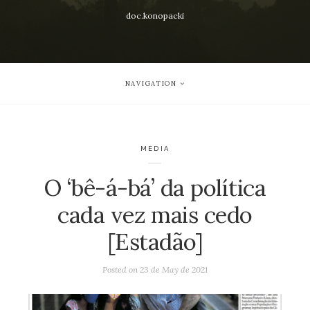
doc.konopacki
NAVIGATION
MEDIA
O ‘bê-á-bá’ da política
cada vez mais cedo
[Estadão]
Posted on
23 de May de 2021