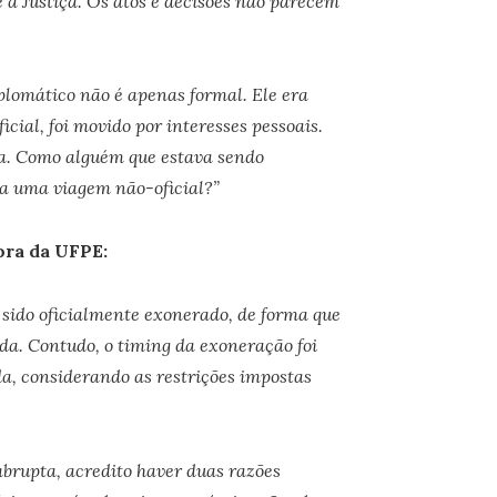
 à Justiça. Os atos e decisões não parecem
iplomático não é apenas formal. Ele era
cial, foi movido por interesses pessoais.
da. Como alguém que estava sendo
ra uma viagem não-oficial?”
sora da UFPE:
 sido oficialmente exonerado, de forma que
ida. Contudo, o timing da exoneração foi
a, considerando as restrições impostas
abrupta, acredito haver duas razões