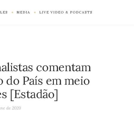
LES
MEDIA
LIVE VIDEO & PODCASTS
A
nalistas comentam
o do País em meio
es [Estadão]
une de 2020