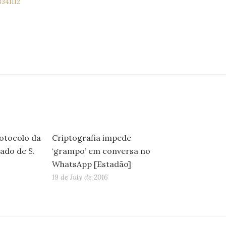
341112
rotocolo da
Criptografia impede
ado de S.
‘grampo’ em conversa no
WhatsApp [Estadão]
19 de July de 2016