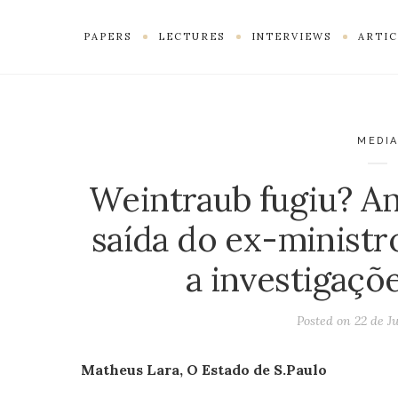
PAPERS
LECTURES
INTERVIEWS
ARTIC
MEDI
Weintraub fugiu? A
saída do ex-ministr
a investigaçõ
Posted on
22 de J
Matheus Lara, O Estado de S.Paulo