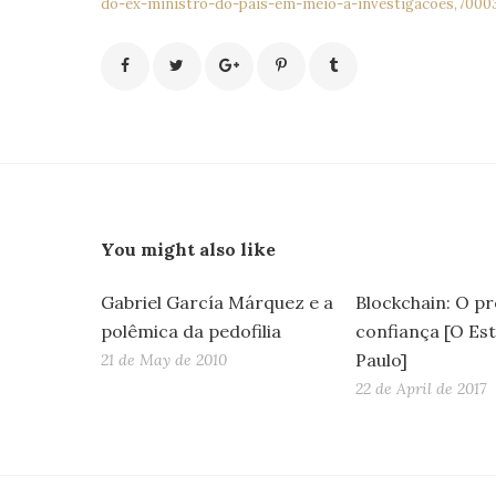
do-ex-ministro-do-pais-em-meio-a-investigacoes,70003
You might also like
Gabriel García Márquez e a
Blockchain: O p
polêmica da pedofilia
confiança [O Est
Paulo]
21 de May de 2010
22 de April de 2017