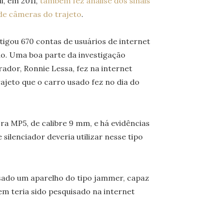
i, em 2011,
também fez análise dos sinais
de câmeras do trajeto
.
tigou 670 contas de usuários de internet
ão. Uma boa parte da investigação
rador, Ronnie Lessa, fez na internet
ajeto que o carro usado fez no dia do
a MP5, de calibre 9 mm, e há evidências
silenciador deveria utilizar nesse tipo
usado um aparelho do tipo jammer, capaz
tem teria sido pesquisado na internet