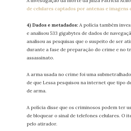
A investigação da morte da juíza Patricia Acliol
de celulares captados por antenas e imagens 
4) Dados e metadados:
A polícia também inves
e analisou 533 gigabytes de dados de navegaç
analisou as pesquisas que o suspeito de ser ati
durante a fase de preparação do crime e no tr
assassinato.
A arma usada no crime foi uma submetralhador
de que Lessa pesquisou na internet que tipo de 
de arma.
A polícia disse que os criminosos podem ter 
de bloquear o sinal de telefones celulares. O i
pelo atirador.