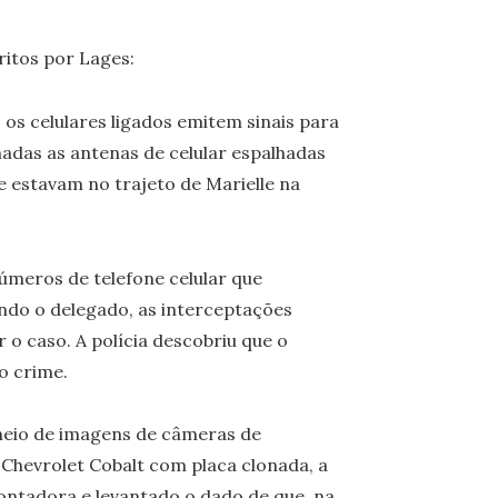
ritos por Lages:
: os celulares ligados emitem sinais para
adas as antenas de celular espalhadas
ue estavam no trajeto de Marielle na
números de telefone celular que
ndo o delegado, as interceptações
r o caso. A polícia descobriu que o
o crime.
 meio de imagens de câmeras de
 Chevrolet Cobalt com placa clonada, a
ontadora e levantado o dado de que, na