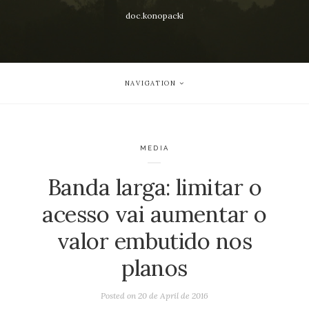
doc.konopacki
NAVIGATION
MEDIA
Banda larga: limitar o
acesso vai aumentar o
valor embutido nos
planos
Posted on
20 de April de 2016