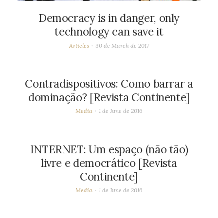
Democracy is in danger, only
technology can save it
Articles
30 de March de 2017
Contradispositivos: Como barrar a
dominação? [Revista Continente]
Media
1 de June de 2016
INTERNET: Um espaço (não tão)
livre e democrático [Revista
Continente]
Media
1 de June de 2016