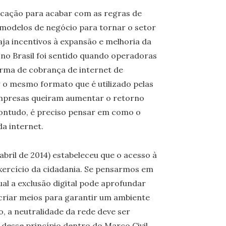
icação para acabar com as regras de
 modelos de negócio para tornar o setor
aja incentivos à expansão e melhoria da
no Brasil foi sentido quando operadoras
orma de cobrança de internet de
r o mesmo formato que é utilizado pelas
 empresas queiram aumentar o retorno
contudo, é preciso pensar em como o
da internet.
 abril de 2014) estabeleceu que o acesso à
xercício da cidadania. Se pensarmos em
al a exclusão digital pode aprofundar
e criar meios para garantir um ambiente
o, a neutralidade da rede deve ser
 desse princípio dentro do Marco Civil