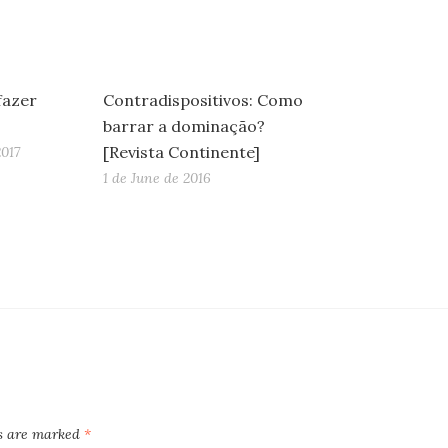
fazer
Contradispositivos: Como
barrar a dominação?
[Revista Continente]
017
1 de June de 2016
ds are marked
*