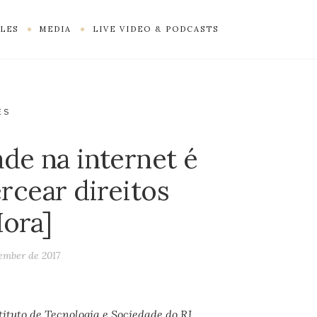
LES
MEDIA
LIVE VIDEO & PODCASTS
ES
ade na internet é
rcear direitos
ora]
ember de 2017
tituto de Tecnologia e Sociedade do RJ