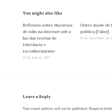
You might also like
Reflexões sobre discursos
Outro modo de 
de ódio na internet sob a
política [Valor]
luz das teorias de
15 de December de 2
tolerância e
reconhecimento
27 de July de 2017
Leave a Reply
Your email address will not be published.
Required fiel