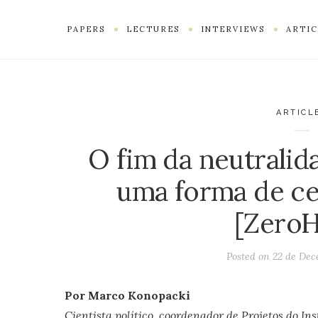
PAPERS
LECTURES
INTERVIEWS
ARTIC
ARTICL
O fim da neutralid
uma forma de ce
[ZeroH
Posted on
22 de Dec
Por Marco Konopacki
Cientista político, coordenador de Projetos do Ins