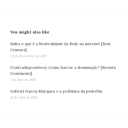
You might also like
Saiba o que é a Neutralidade da Rede na internet [Sem
Censura]
22 de December de 2017
Contradispositivos: Como barrar a dominação? [Revista
Continente]
1 de June de 2016
Gabriel García Márquez e a polêmica da pedofilia
21 de May de 2010