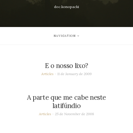
doc.konopacki
NAVIGATION
E o nosso lixo?
Articles
11 de January de 2009
A parte que me cabe neste
latifúndio
Articles
25 de November de 2008