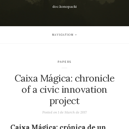
doc.konopacki
NAVIGATION
PAPERS
Caixa Mágica: chronicle
of a civic innovation
project
Posted on
1 de March de 2017
Caixa Mágica: crónica de un