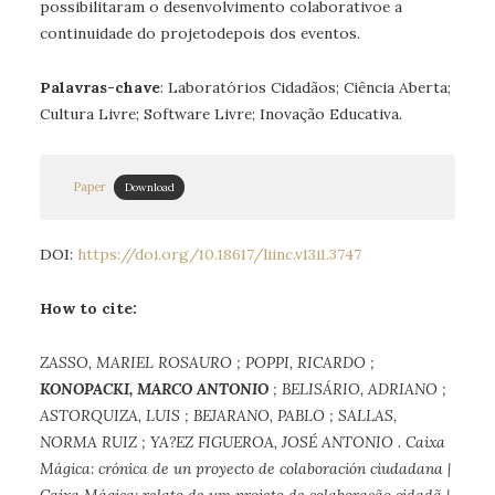
possibilitaram o desenvolvimento colaborativoe a
continuidade do projetodepois dos eventos.
Palavras-chave
: Laboratórios Cidadãos; Ciência Aberta;
Cultura Livre; Software Livre; Inovação Educativa.
Paper
Download
DOI:
https://doi.org/10.18617/liinc.v13i1.3747
How to cite:
ZASSO, MARIEL ROSAURO ; POPPI, RICARDO ;
KONOPACKI, MARCO ANTONIO
; BELISÁRIO, ADRIANO ;
ASTORQUIZA, LUIS ; BEJARANO, PABLO ; SALLAS,
NORMA RUIZ ; YA?EZ FIGUEROA, JOSÉ ANTONIO . Caixa
Mágica: crónica de un proyecto de colaboración ciudadana |
Caixa Mágica: relato de um projeto de colaboração cidadã |