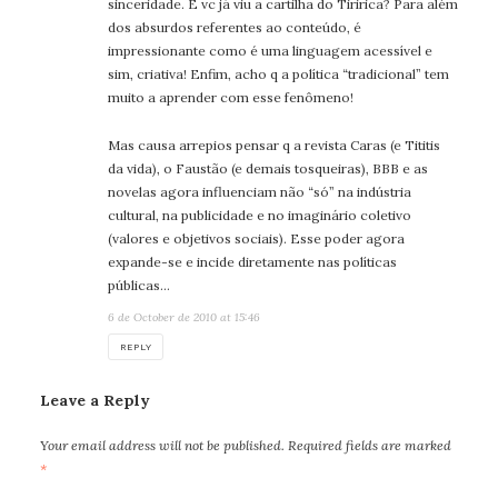
sinceridade. E vc já viu a cartilha do Tiririca? Para além
dos absurdos referentes ao conteúdo, é
impressionante como é uma linguagem acessível e
sim, criativa! Enfim, acho q a política “tradicional” tem
muito a aprender com esse fenômeno!
Mas causa arrepios pensar q a revista Caras (e Tititis
da vida), o Faustão (e demais tosqueiras), BBB e as
novelas agora influenciam não “só” na indústria
cultural, na publicidade e no imaginário coletivo
(valores e objetivos sociais). Esse poder agora
expande-se e incide diretamente nas políticas
públicas…
6 de October de 2010 at 15:46
REPLY
Leave a Reply
Your email address will not be published.
Required fields are marked
*