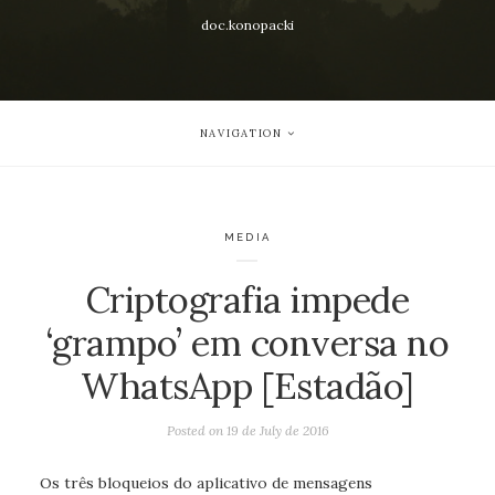
doc.konopacki
NAVIGATION
MEDIA
Criptografia impede
‘grampo’ em conversa no
WhatsApp [Estadão]
Posted on
19 de July de 2016
Os três bloqueios do aplicativo de mensagens